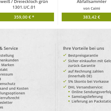
weiß / Dreieckloch grün
Abfallsammler
1301.UC.01
von Caimi
von Rexite spa
359,00 € *
383,42 €
 & Service
Ihre Vorteile bei uns
stellung
Bestpreisgarantie
rmenkunden
Sicher einkaufen mit Gel
e Marken
zurück-Garantie
takt
auf Rechnung zahlen
pressum
(innerhalb DE)
B
5% Skonto bei Vorkasse
enschutz
DHL Versandservice:
sand und Kosten
Online Sendungsverfo
lungsoptionen
Samstagslieferung
errufsrecht
Lieferung an Packstat
sletter
ws