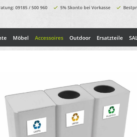
ratung: 09185 / 500 960
5% Skonto bei Vorkasse
Bestpr
nte
Möbel
Accessoires
Outdoor
Ersatzteile
SA