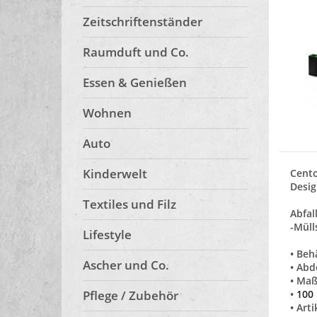
Zeitschriftenständer
Raumduft und Co.
Essen & Genießen
Wohnen
Auto
Kinderwelt
Cento
Desig
Textiles und Filz
Abfal
-Mül
Lifestyle
• Beh
Ascher und Co.
• Ab
• Maß
Pflege / Zubehör
•
100 
•
Arti