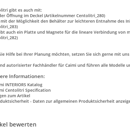
litri gibt es auch mit:
der Öffnung im Deckel (Artikelnummer Centolitri_280)
 mit der Möglichkeit den Behälter zur leichteren Entnahme des I
litri_283)
gibt auch ein Platte und Magnete für die lineare Verbindung von
litri_282)
 Sie Hilfe bei Ihrer Planung m
öchten, setzen Sie sich gerne mit un
ind autorisierter Fachhändler für Caimi und führen alle Modelle u
ere Informationen:
mi INTERIORS Katalog
mi Centolitri Specification
gen zum Artikel
duktsicherheit - Daten zur allgemeinen Produktsicherheit anzeig
ikel bewerten