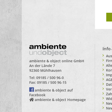
Info
Aus
Fi
ambiente & object online GmbH
All
An der Lände 7
Kon
92360 Mühlhausen
Im
Tel: 09185 / 500 96-0
AG
Fax: 09185 / 500 96-15
Dat
Ver
ambiente & object auf
Zah
Facebook
Wid
ambiente & object Homepage
New
Ne