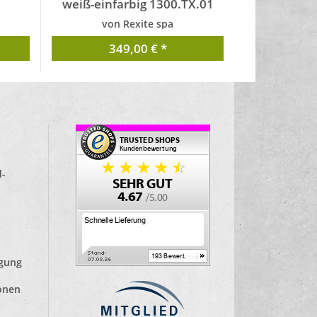
weiß-einfarbig 1300.TX.01
von Rexite spa
349,00 € *
d-
lgung
ionen