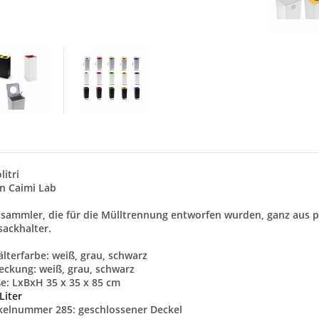
litri
n Caimi Lab
lsammler, die für die Mülltrennung entworfen wurden, ganz aus 
lsackhalter.
älterfarbe: weiß, grau, schwarz
deckung:
weiß, grau, schwarz
e: LxBxH 35 x 35 x 85 cm
Liter
kelnummer 285: geschlossener Deckel