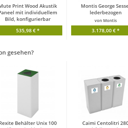
Mute Print Wood Akustik
Montis George Sesse
Paneel mit individuellem
lederbezogen
Bild, konfigurierbar
von Montis
von Mute.
535,98 € *
3.178,00 € *
on gesehen?
Rexite Behälter Unix 100
Caimi Centolitri 28