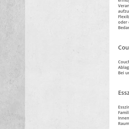
ermög
Veran
aufzu
Flexi
oder 
Bedar
Cou
Couch
Ablag
Bei u
Ess
Esszi
Famil
Innen
Raum