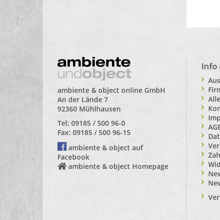
Info
Aus
Fi
ambiente & object online GmbH
All
An der Lände 7
Kon
92360 Mühlhausen
Im
Tel: 09185 / 500 96-0
AG
Fax: 09185 / 500 96-15
Dat
Ver
ambiente & object auf
Zah
Facebook
Wid
ambiente & object Homepage
New
Ne
Ver