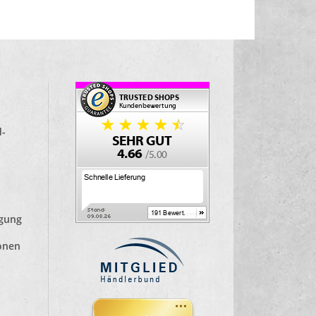
d-
lgung
ionen