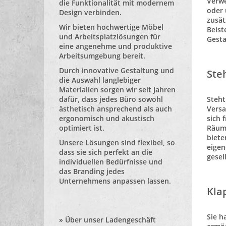
Verwe
die Funktionalität mit modernem
oder 
Design verbinden.
zusät
Wir bieten hochwertige Möbel
Beist
und Arbeitsplatzlösungen für
Gesta
eine angenehme und produktive
Arbeitsumgebung bereit.
Durch innovative Gestaltung und
Ste
die Auswahl langlebiger
Materialien sorgen wir seit Jahren
dafür, dass jedes Büro sowohl
Steht
ästhetisch ansprechend als auch
Versa
ergonomisch und akustisch
sich 
optimiert ist.
Räume
biet
Unsere Lösungen sind flexibel, so
eigen
dass sie sich perfekt an die
gesel
individuellen Bedürfnisse und
das Branding jedes
Unternehmens anpassen lassen.
Kla
Sie h
»
Über unser Ladengeschäft