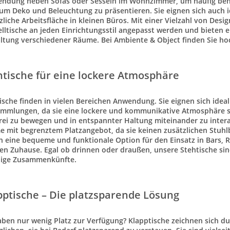
ndung neben Sofas oder Sesseln im Wohnzimmer, um häufig benu
um Deko und Beleuchtung zu präsentieren. Sie eignen sich auch i
zliche
Arbeitsfläche
in kleinen Büros. Mit einer Vielzahl von Des
elltische an jeden Einrichtungsstil angepasst werden und bieten 
ltung verschiedener Räume. Bei Ambiente & Object finden Sie h
htische für eine lockere Atmosphäre
ische
finden in vielen Bereichen Anwendung. Sie eignen sich ideal
mmlungen, da sie eine lockere und kommunikative Atmosphäre sc
frei zu bewegen und in entspannter Haltung miteinander zu intera
 mit begrenztem Platzangebot, da sie keinen zusätzlichen Stuhlbe
en eine bequeme und
funktionale Option
für den Einsatz in Bars,
en Zuhause. Egal ob
drinnen oder draußen
, unsere
Stehtische
sin
lige Zusammenkünfte.
pptische – Die platzsparende Lösung
aben nur wenig Platz zur Verfügung?
Klapptische
zeichnen sich du