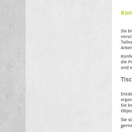
Kon
Sie b
versc
Teiln
Arbei
Konfe
die P
und e
Tis
Entde
ergo
Sie 
Objec
Sie 
gerne