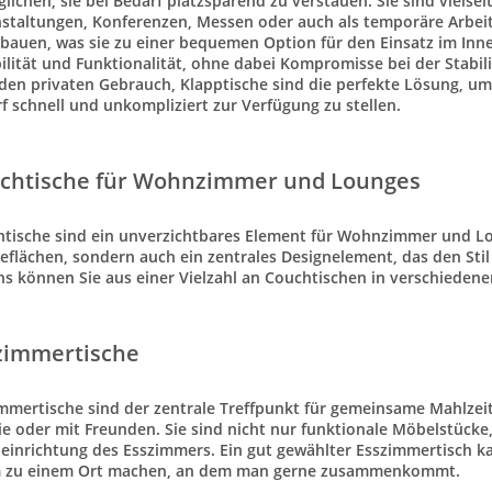
lichen, sie bei Bedarf
platzsparend
zu verstauen. Sie sind vielsei
staltungen, Konferenzen, Messen oder auch als temporäre Arbeitsf
bauen, was sie zu einer bequemen Option für den Einsatz im
Inn
bilität und Funktionalität
, ohne dabei Kompromisse bei der
Stabil
den privaten Gebrauch,
Klapptische
sind die perfekte Lösung, um 
f schnell und unkompliziert zur Verfügung zu stellen.
chtische für Wohnzimmer und Lounges
tische
sind ein unverzichtbares Element für Wohnzimmer und Lou
eflächen
, sondern auch ein zentrales
Designelement
, das den Sti
ns können Sie aus einer Vielzahl an Couchtischen in verschiede
zimmertische
mmertische
sind der zentrale Treffpunkt für gemeinsame Mahlzei
ie oder mit Freunden. Sie sind nicht nur
funktionale
Möbelstücke, 
einrichtung des Esszimmers. Ein gut gewählter
Esszimmertisch
ka
 zu einem Ort machen, an dem man gerne zusammenkommt.