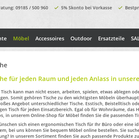
ratung: 09185 / 500 960
5% Skonto bei Vorkasse
Bestpr
nte
Möbel
Accessoires
Outdoor
Ersatzteile
SA
che
che für jeden Raum und jeden Anlass in unse
Tisch kann man nicht essen, arbeiten, spielen, etwas ablegen ode
igen. Somit gehören Tische zu den wichtigsten Möbeln überhau
roßes Angebot unterschiedlicher Tische. Esstisch, Beistelltisch od
igen Tisch für jeden Einsatzbereich. Egal ob für Wohnräume, das
H
os, in unserem Online-Shop für Möbel finden Sie die passenden Ti
ünschen sich einen ergonomischen Tisch für Ihr Büro oder eine 
em, bei uns können Sie bequem Möbel online bestellen. Sie such
ng? In unserem Sortiment finden Sie auch passende Produkte z