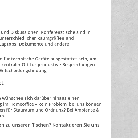
n und Diskussionen.
Konferenztische
sind in
unterschiedlicher
Raumgrößen und
r Laptops, Dokumente und andere
 für technische Geräte ausgestattet sein, um
 zentraler Ort für
produktive Besprechungen
Entscheidungsfindung.
ct
ie wünschen sich darüber hinaus einen
ng im
Homeoffice
– kein Problem, bei uns können
ngen für Stauraum und Ordnung? Bei
Ambiente &
on
.
en zu unseren Tischen?
Kontaktieren
Sie uns