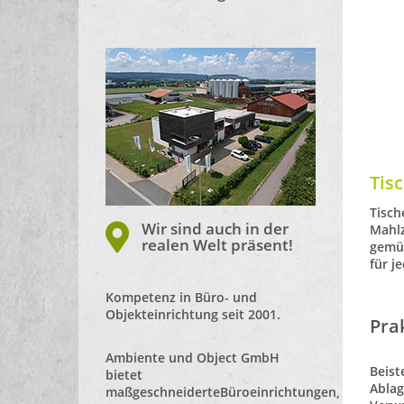
Tis
Tisch
Wir sind auch in der
Mahlz
realen Welt präsent!
gemüt
für j
Kompetenz in Büro- und
Objekteinrichtung seit 2001.
Pra
Ambiente und Object GmbH
Beist
bietet
Ablag
maßgeschneiderte
Büroeinrichtungen
,