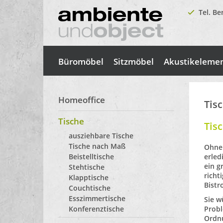
Tel. Be
Büromöbel
Sitzmöbel
Akustikeleme
Homeoffice
Tis
Tische
Tis
ausziehbare Tische
Tische nach Maß
Ohne 
Beistelltische
erled
ein g
Stehtische
richt
Klapptische
Bistr
Couchtische
Esszimmertische
Sie w
Konferenztische
Probl
Ordnu