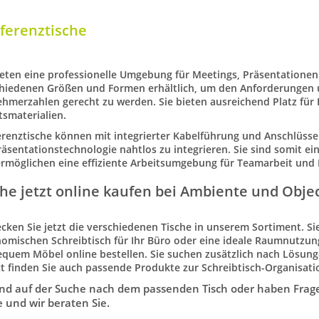
ferenztische
ieten eine professionelle Umgebung für Meetings, Präsentatione
hiedenen Größen und Formen erhältlich, um den Anforderungen 
ehmerzahlen
gerecht zu werden. Sie bieten ausreichend Platz fü
tsmaterialien.
renztische
können mit integrierter Kabelführung und Anschlüssen
räsentationstechnologie nahtlos zu integrieren. Sie sind somit ein
rmöglichen eine
effiziente Arbeitsumgebung
für Teamarbeit und 
che jetzt online kaufen bei Ambiente und Obje
cken Sie jetzt die verschiedenen Tische in unserem Sortiment. S
nomischen
Schreibtisch
für Ihr Büro oder eine ideale Raumnutzu
bequem
Möbel
online bestellen. Sie suchen zusätzlich nach Lösu
t
finden Sie auch passende Produkte zur
Schreibtisch-Organisati
sind auf der Suche nach dem passenden Tisch oder haben Frag
 und wir beraten Sie.