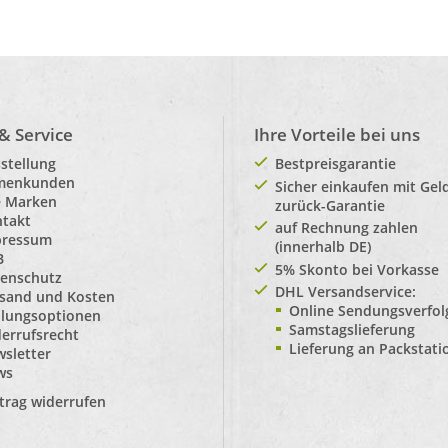
 & Service
Ihre Vorteile bei uns
stellung
Bestpreisgarantie
rmenkunden
Sicher einkaufen mit Gel
e Marken
zurück-Garantie
takt
auf Rechnung zahlen
pressum
(innerhalb DE)
B
5% Skonto bei Vorkasse
enschutz
DHL Versandservice:
sand und Kosten
Online Sendungsverfo
lungsoptionen
Samstagslieferung
errufsrecht
Lieferung an Packstat
sletter
ws
trag widerrufen