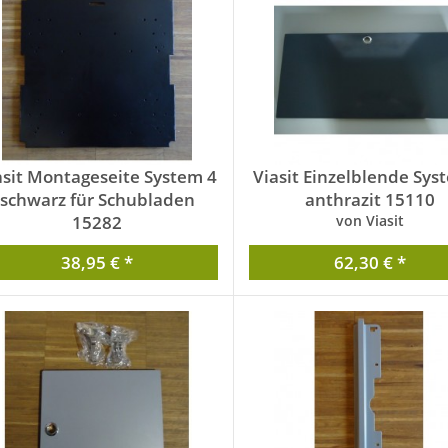
asit Montageseite System 4
Viasit Einzelblende Sys
schwarz für Schubladen
anthrazit 15110
15282
von Viasit
von Viasit
38,95 € *
62,30 € *