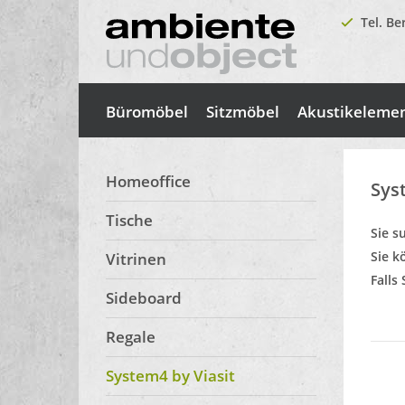
Tel. Be
Büromöbel
Sitzmöbel
Akustikeleme
Homeoffice
Sys
Tische
Sie s
Sie k
Vitrinen
Falls
Sideboard
Regale
System4 by Viasit