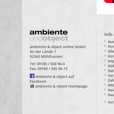
Info
Aus
Fi
ambiente & object online GmbH
All
An der Lände 7
Kon
92360 Mühlhausen
Im
Tel: 09185 / 500 96-0
AG
Fax: 09185 / 500 96-15
Dat
Ver
ambiente & object auf
Zah
Facebook
Wid
ambiente & object Homepage
New
Ne
Ver