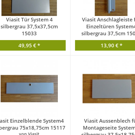
Viasit Tür System 4
Viasit Anschlagleiste 
silbergrau 37,5x37,5cm
Einzeltüren System
15033
silbergrau 37,5cm 15
von Viasit
von Viasit
49,95 € *
13,90 € *
asit Einzelblende System4
Viasit Aussenblech f
lbergrau 75x18,75cm 15117
Montageseite System
von Viasit
silbergrau 37,5x18,7