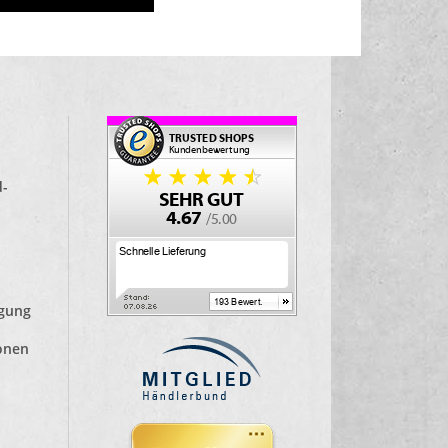
d-
lgung
ionen