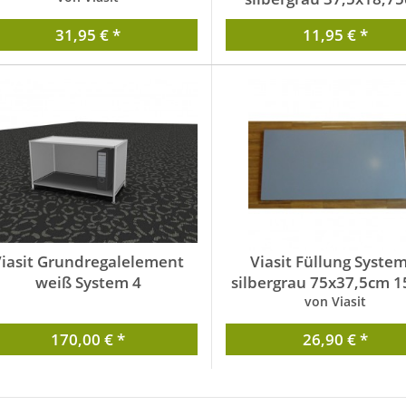
151284
31,95 € *
11,95 € *
von Viasit
Viasit Grundregalelement
Viasit Füllung System
weiß System 4
silbergrau 75x37,5cm 
von Viasit
170,00 € *
26,90 € *