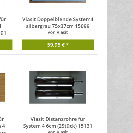
für
Viasit Doppelblende System4
4
silbergrau 75x37cm 15099
091
von Viasit
59,95 € *
ür
Viasit Distanzrohre für
 4
System 4 6cm (2Stück) 15131
5cm
von Viasit