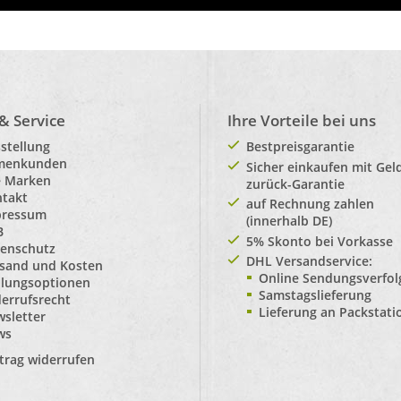
 & Service
Ihre Vorteile bei uns
stellung
Bestpreisgarantie
rmenkunden
Sicher einkaufen mit Gel
e Marken
zurück-Garantie
takt
auf Rechnung zahlen
pressum
(innerhalb DE)
B
5% Skonto bei Vorkasse
enschutz
DHL Versandservice:
sand und Kosten
Online Sendungsverfo
lungsoptionen
Samstagslieferung
errufsrecht
Lieferung an Packstat
sletter
ws
trag widerrufen