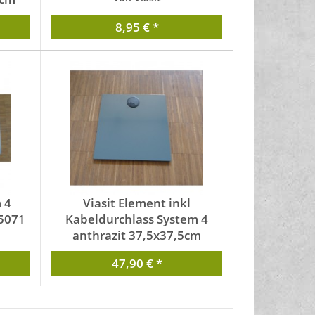
8,95 € *
 4
Viasit Element inkl
15071
Kabeldurchlass System 4
anthrazit 37,5x37,5cm
15015KBSY4
47,90 € *
von Viasit