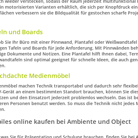
ch wieder verstecken, sodass der Raum jederzeit multifunktional 
in motorisierten Varianten erhältlich, die sich per Knopfdruck ei
lächen verbessern sie die Bildqualität für gestochen scharfe Proj
eln und Boards
ob Sie Ihr Büro mit einer Pinnwand, Plantafel oder Weißwandtafel
igen
Tafeln und Boards
für jede Anforderung. Mit
Pinnwänden
beh
ige Dokumente und Notizen. Eine
Plantafel
hilft Ihnen dabei, Ter
wandtafeln
sind optimal geeignet für schnelle Ideen, die auch g
en.
chdachte Medienmöbel
enmöbel
machen Technik transportabel und dadurch sehr
flexibe
V-Gerät an einem bestimmten Standort brauchen, können Sie di
tzen und den Einsatzort jederzeit problemlos wechseln. Das ist 
ren Personen benutzt werden. So muss die Technik nicht jedes 
en.
iles online kaufen bei Ambiente und Object
, was Sie für
Präsentation und Schulung
brauchen, finden Sie bei