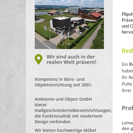
Flipc
Präse
und O
hervo
Red
Wir sind auch in der
realen Welt präsent!
Ein
R
haben
Ihr 
Kompetenz in Büro- und
Pulte
Objekteinrichtung seit 2001.
Ihrer
Ambiente und Object GmbH
bietet
Pro
maßgeschneiderte
Büroeinrichtungen
,
die Funktionalität mit modernem
Design verbinden.
Lein
den g
Wir bieten hochwertige Möbel