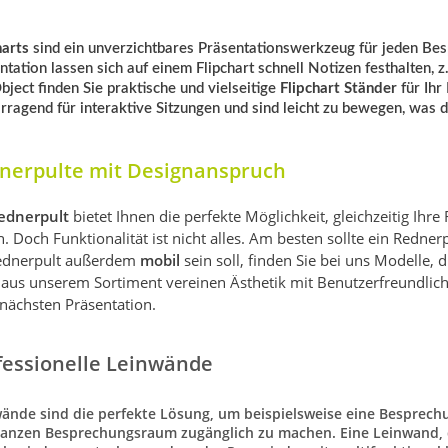
harts
sind ein unverzichtbares Präsentationswerkzeug für jeden Be
ntation lassen sich auf einem Flipchart schnell Notizen festhalten,
bject finden Sie praktische und vielseitige
Flipchart Ständer
für Ihr
rragend für interaktive Sitzungen und sind leicht zu bewegen, was 
nerpulte mit Designanspruch
ednerpult
bietet Ihnen die perfekte Möglichkeit, gleichzeitig Ihr
. Doch Funktionalität ist nicht alles. Am besten sollte ein Redner
Rednerpult außerdem
mobil
sein soll, finden Sie bei uns Modelle, d
 aus unserem Sortiment vereinen Ästhetik mit Benutzerfreundlich
 nächsten Präsentation.
fessionelle Leinwände
wände
sind die perfekte Lösung, um beispielsweise eine Besprech
anzen Besprechungsraum zugänglich zu machen. Eine Leinwand, die