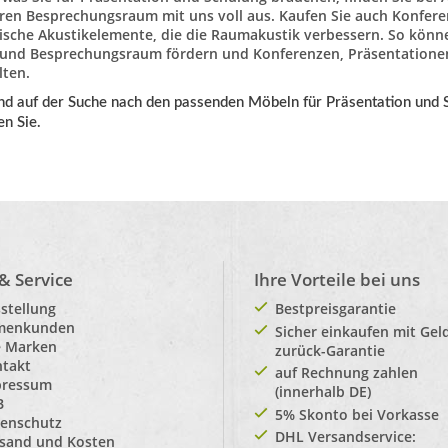
hren Besprechungsraum mit uns voll aus. Kaufen Sie auch
Konfere
ische
Akustikelemente
, die die Raumakustik verbessern. So kön
und Besprechungsraum fördern und Konferenzen, Präsentation
lten.
ind auf der Suche nach
den passenden Möbeln für Präsentation und 
en Sie.
 & Service
Ihre Vorteile bei uns
stellung
Bestpreisgarantie
rmenkunden
Sicher einkaufen mit Gel
e Marken
zurück-Garantie
takt
auf Rechnung zahlen
pressum
(innerhalb DE)
B
5% Skonto bei Vorkasse
enschutz
DHL Versandservice:
sand und Kosten