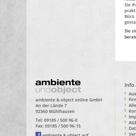
Sie I
prakt
Büro 
gesta
Sie s
berat
Info
Aus
Fi
ambiente & object online GmbH
All
An der Lände 7
Kon
92360 Mühlhausen
Im
Tel: 09185 / 500 96-0
AG
Fax: 09185 / 500 96-15
Dat
Ver
ambiente & object auf