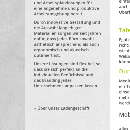
einfa
und Arbeitsplatzlösungen für
auch 
eine angenehme und produktive
Oberf
Arbeitsumgebung bereit.
Durch innovative Gestaltung und
die Auswahl langlebiger
Taf
Materialien sorgen wir seit Jahren
dafür, dass jedes Büro sowohl
Egal 
ästhetisch ansprechend als auch
richt
ergonomisch und akustisch
wicht
optimiert ist.
Weiß
könn
Unsere Lösungen sind flexibel, so
dass sie sich perfekt an die
Dur
individuellen Bedürfnisse und
das Branding jedes
Medi
Unternehmens anpassen lassen.
ein T
einse
mehre
werd
»
Über unser Ladengeschäft
Mob
Alles