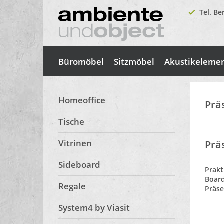
Tel. Be
Büromöbel
Sitzmöbel
Akustikeleme
Homeoffice
Prä
Tische
Vitrinen
Prä
Sideboard
Prakt
Board
Regale
Präse
System4 by Viasit