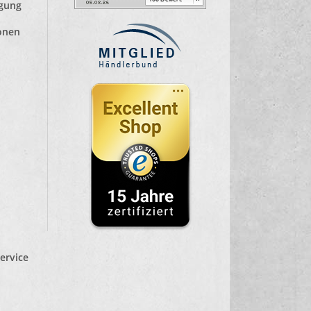
lgung
ionen
ervice