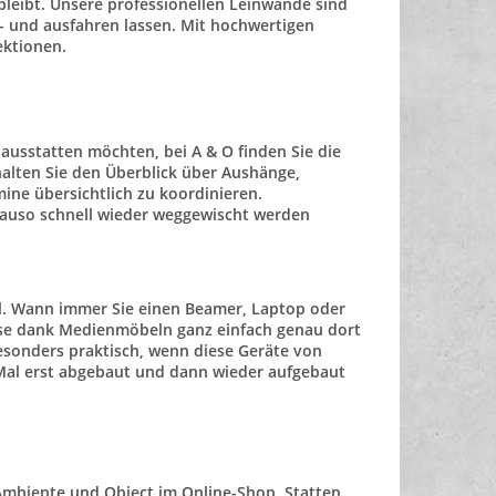
bleibt. Unsere
professionellen Leinwände
sind
n- und ausfahren lassen. Mit hochwertigen
ektionen.
 ausstatten möchten, bei A & O finden Sie die
alten Sie den Überblick über Aushänge,
mine übersichtlich zu koordinieren.
enauso schnell wieder weggewischt werden
l
. Wann immer Sie einen Beamer, Laptop oder
ese dank Medienmöbeln ganz einfach genau dort
besonders praktisch, wenn diese Geräte von
Mal erst abgebaut und dann wieder aufgebaut
Ambiente und Object
im Online-Shop. Statten