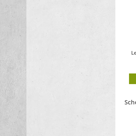
L
Sch