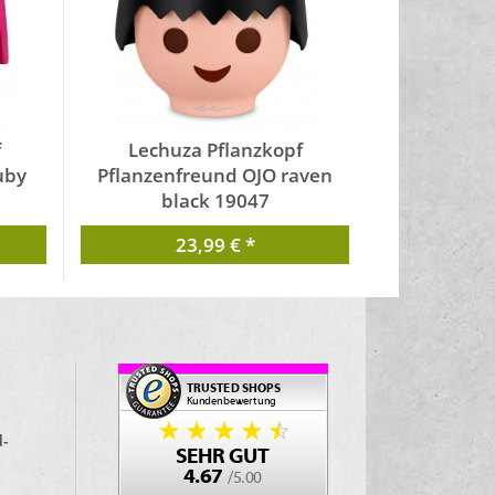
f
Lechuza Pflanzkopf
uby
Pflanzenfreund OJO raven
black 19047
von Lechuza
23,99 € *
d-