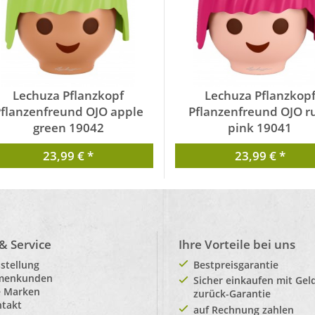
Lechuza Pflanzkopf
Lechuza Pflanzkop
flanzenfreund OJO apple
Pflanzenfreund OJO r
green 19042
pink 19041
von Lechuza
von Lechuza
23,99 € *
23,99 € *
 & Service
Ihre Vorteile bei uns
stellung
Bestpreisgarantie
rmenkunden
Sicher einkaufen mit Gel
e Marken
zurück-Garantie
takt
auf Rechnung zahlen