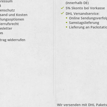
pressum
(innerhalb DE)
B
5% Skonto bei Vorkasse
enschutz
DHL Versandservice:
sand und Kosten
Online Sendungsverfo
lungsoptionen
Samstagslieferung
errufsrecht
Lieferung an Packstat
sletter
ws
trag widerrufen
Wir versenden mit
DHL Pakets