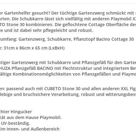
er Gartenhelfer gesucht? Der tüchtige Gartenzwerg schmückt mi
rten. Die Schubkarre lässt sich vielfältig mit anderen Playmobil
O Stone 30 kombinieren. Die geflochtene Cottage Oberfläche des
ie und ist dabei sehr pflegeleicht und robust.
rumfang
: Gartenzwerg, Schubkarre, Pflanztopf Bacino Cottage 30
: 31cm x 86cm x 65 cm (LxBxH)
htiger Gartenzwerg mit Schubkarre und Pflanzgefäß für den Garte
HUZA Pflanzgefäß BACINO mit Flechtstruktur und integriertem 
lfältige Kombinationsmöglichkeiten von Pflanzgefäßen und Playm
en: passend auch mit CUBETO Stone 30 und allen anderen XXL Fi
glebige und bruchsichere Verarbeitung, robust und witterungsbes
chter Hingucker
tät aus dem Hause Playmobil.
 UV-beständig.
im Innen- und Außenbereich