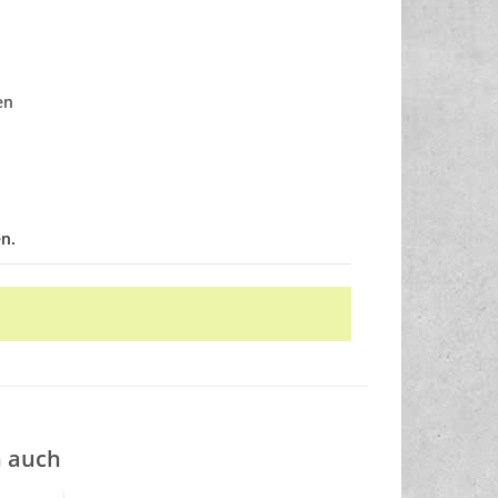
en
n.
n auch