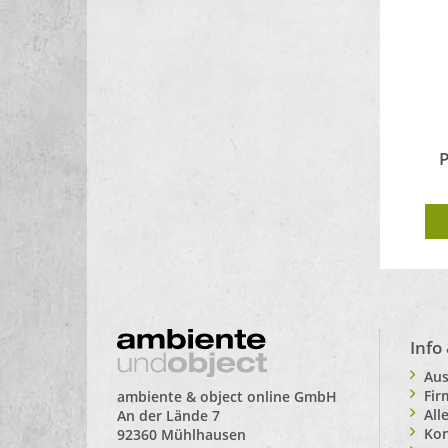
P
Info
Aus
Fi
ambiente & object online GmbH
All
An der Lände 7
Kon
92360 Mühlhausen