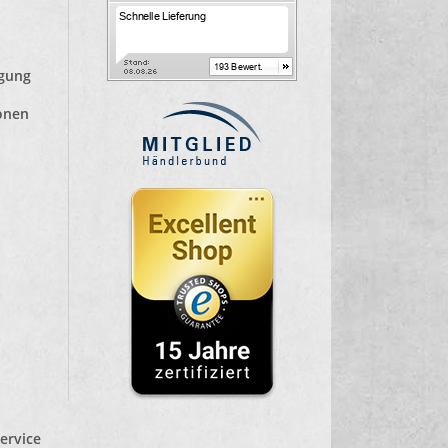
lgung
ionen
ervice