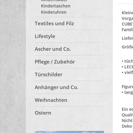
Kindertaschen
Kinderuhren
Klein
Vorga
Textiles und Filz
CUBET
Famil
Lifestyle
Liefe
Größe
Ascher und Co.
Pflege / Zubehör
• tüc
• LEC
• vie
Türschilder
Anhänger und Co.
Figur
• lan
Weihnachten
Ein e
Ostern
Quali
Nicht
Deko 