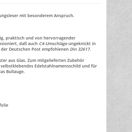
tungsleser mit besonderem Anspruch.
ig, praktisch und von hervorragender
nsioniert, daß auch
C4-Umschläge
ungeknickt in
n der Deutschen Post empfohlenen
Din 32617
.
ster aus Glas. Zum mitgelieferten Zubehör
n selbstklebendes Edelstahlnamensschild und für
das Bullauge.
olie