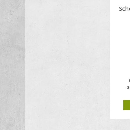
Sch
s