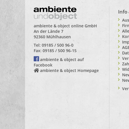
Info
Aus
Fi
ambiente & object online GmbH
All
An der Lände 7
Kon
92360 Mühlhausen
Im
Tel: 09185 / 500 96-0
AG
Fax: 09185 / 500 96-15
Dat
Ver
ambiente & object auf
Zah
Facebook
Wid
ambiente & object Homepage
New
Ne
Ver