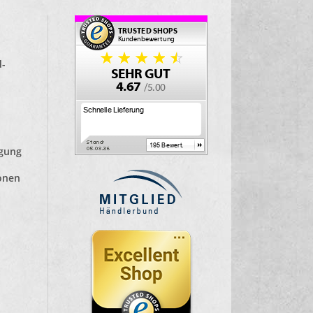
d-
lgung
ionen