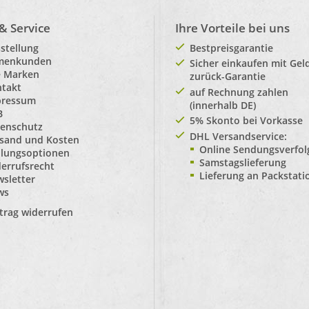
 & Service
Ihre Vorteile bei uns
stellung
Bestpreisgarantie
rmenkunden
Sicher einkaufen mit Gel
e Marken
zurück-Garantie
takt
auf Rechnung zahlen
pressum
(innerhalb DE)
B
5% Skonto bei Vorkasse
enschutz
DHL Versandservice:
sand und Kosten
Online Sendungsverfo
lungsoptionen
Samstagslieferung
errufsrecht
Lieferung an Packstat
sletter
ws
trag widerrufen