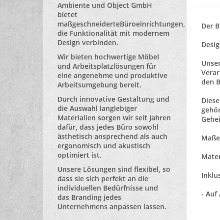
Ambiente und Object GmbH
bietet
maßgeschneiderte
Büroeinrichtungen
,
Der B
die Funktionalität mit modernem
Design verbinden.
Desi
Wir bieten hochwertige Möbel
Unser
und Arbeitsplatzlösungen für
Verar
eine angenehme und produktive
den B
Arbeitsumgebung bereit.
Durch innovative Gestaltung und
Diese
die Auswahl langlebiger
gehör
Materialien sorgen wir seit Jahren
Gehei
dafür, dass jedes Büro sowohl
ästhetisch ansprechend als auch
Maße:
ergonomisch und akustisch
optimiert ist.
Mater
Unsere Lösungen sind flexibel, so
Inklu
dass sie sich perfekt an die
individuellen Bedürfnisse und
- Auf
das Branding jedes
Unternehmens anpassen lassen.