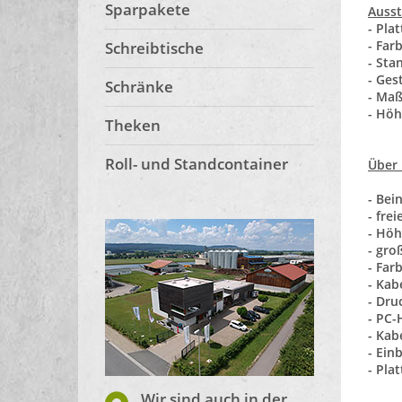
Sparpakete
Ausst
- Pla
- Far
Schreibtische
- Sta
- Ges
Schränke
- Maß
- Höh
Theken
Roll- und Standcontainer
Über 
- Bei
- fre
- Höh
- gro
- Far
- Kab
- Dru
- PC-
- Ka
- Ein
- Pla
Wir sind auch in der