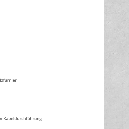
lzfurnier
len Kabeldurchführung