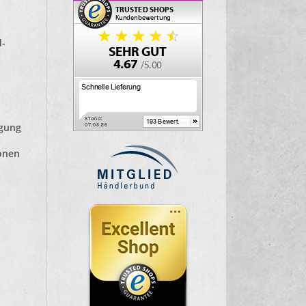
d-
lgung
ionen