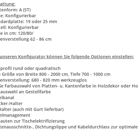
attung:
ttenform: A (ST)
be: Konfigurierbar
ndardplatte: 19 oder 25 mm
tell: Konfigurierbar
e in cm: 120/80/
enverstellung 62 - 86 cm
unseren Konfigurator können Sie folgende Optionen einstellen:
nprofil rund oder quadratisch
ie Größe von Breite 800 - 2000 cm, Tiefe 700 - 1000 cm
enverstellung: 680 - 820 mm werkzeuglos
ße Farbauswahl von Platten- u. Kantenfarbe in Holzdekor oder Ho
bauswahl an Gestellfarbe
elkanal
cker-Halter
Halter (auch mit Gurt lieferbar)
belmanagement
bauten zur Tischelektrifizierung
ttenausschnitte-, Dichtungslippe und Kabeldurchlass zur optima