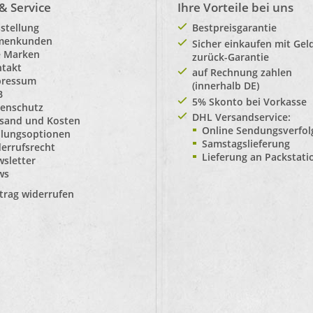
 & Service
Ihre Vorteile bei uns
stellung
Bestpreisgarantie
rmenkunden
Sicher einkaufen mit Gel
e Marken
zurück-Garantie
takt
auf Rechnung zahlen
pressum
(innerhalb DE)
B
5% Skonto bei Vorkasse
enschutz
DHL Versandservice:
sand und Kosten
Online Sendungsverfo
lungsoptionen
Samstagslieferung
errufsrecht
Lieferung an Packstat
sletter
ws
trag widerrufen