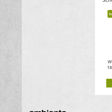
k
W
18