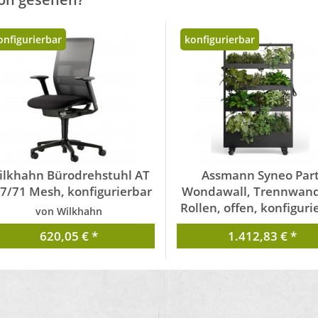
onfigurierbar
konfigurierbar
ilkhahn Bürodrehstuhl AT
Assmann Syneo Part
7/71 Mesh, konfigurierbar
Wondawall, Trennwand
Rollen, offen, konfiguri
von Wilkhahn
von Assmann
620,05 € *
1.412,83 € *