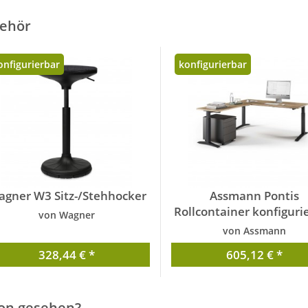
ehör
onfigurierbar
konfigurierbar
gner W3 Sitz-/Stehhocker
Assmann Pontis
Rollcontainer konfiguri
von Wagner
von Assmann
328,44 € *
605,12 € *
on gesehen?