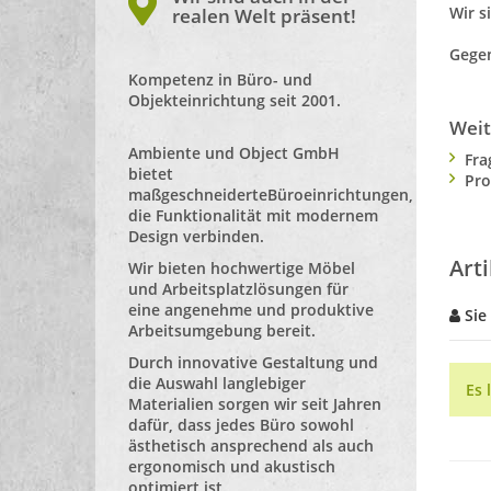
Wir s
realen Welt präsent!
Gegen
Kompetenz in Büro- und
Objekteinrichtung seit 2001.
Weit
Ambiente und Object GmbH
Fra
bietet
Pro
maßgeschneiderte
Büroeinrichtungen
,
die Funktionalität mit modernem
Design verbinden.
Art
Wir bieten hochwertige Möbel
und Arbeitsplatzlösungen für
eine angenehme und produktive
Sie
Arbeitsumgebung bereit.
Durch innovative Gestaltung und
die Auswahl langlebiger
Es 
Materialien sorgen wir seit Jahren
dafür, dass jedes Büro sowohl
ästhetisch ansprechend als auch
ergonomisch und akustisch
optimiert ist.