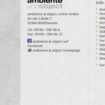
Info
Aus
Fi
ambiente & object online GmbH
All
An der Lände 7
Kon
92360 Mühlhausen
Im
Tel: 09185 / 500 96-0
AG
Fax: 09185 / 500 96-15
Dat
Ver
ambiente & object auf
Zah
Facebook
Wid
ambiente & object Homepage
New
Ne
Ver