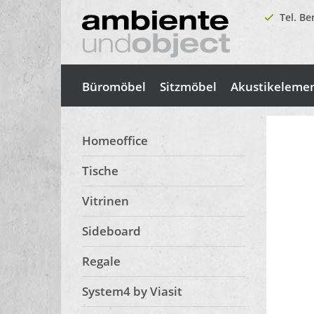
Tel. Be
Büromöbel
Sitzmöbel
Akustikeleme
Homeoffice
Tische
Vitrinen
Sideboard
Regale
System4 by Viasit