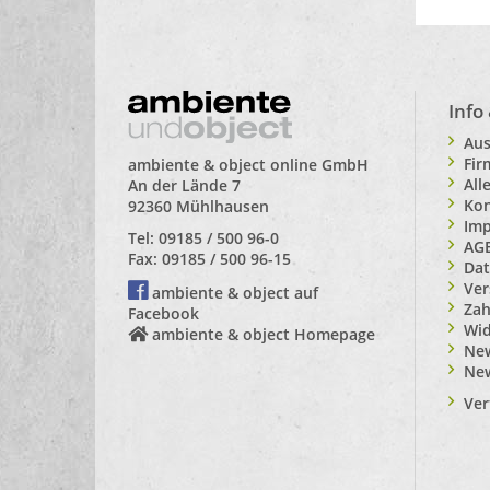
Info
Aus
Fi
ambiente & object online GmbH
All
An der Lände 7
Kon
92360 Mühlhausen
Im
Tel: 09185 / 500 96-0
AG
Fax: 09185 / 500 96-15
Dat
Ver
ambiente & object auf
Zah
Facebook
Wid
ambiente & object Homepage
New
Ne
Ver