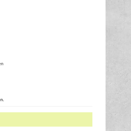
en
n.