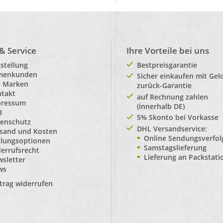
 & Service
Ihre Vorteile bei uns
stellung
Bestpreisgarantie
rmenkunden
Sicher einkaufen mit Gel
e Marken
zurück-Garantie
takt
auf Rechnung zahlen
pressum
(innerhalb DE)
B
5% Skonto bei Vorkasse
enschutz
DHL Versandservice:
sand und Kosten
Online Sendungsverfo
lungsoptionen
Samstagslieferung
errufsrecht
Lieferung an Packstat
sletter
ws
trag widerrufen