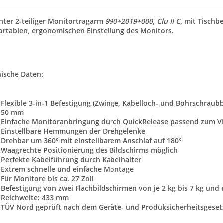
nter 2-teiliger Monitortragarm
990+2019+000
,
Clu II C
, mit Tischbe
rtablen, ergonomischen Einstellung des Monitors.
ische Daten:
Flexible 3-in-1 Befestigung (Zwinge, Kabelloch- und Bohrschraubb
50 mm
Einfache Monitoranbringung durch QuickRelease passend zum V
Einstellbare Hemmungen der Drehgelenke
Drehbar um 360° mit einstellbarem Anschlaf auf 180°
Waagrechte Positionierung des Bildschirms möglich
Perfekte Kabelführung durch Kabelhalter
Extrem schnelle und einfache Montage
Für Monitore bis ca. 27 Zoll
Befestigung von zwei Flachbildschirmen von je 2 kg bis 7 kg un
Reichweite: 433 mm
TÜV Nord geprüft nach dem Geräte- und Produksicherheitsgeset