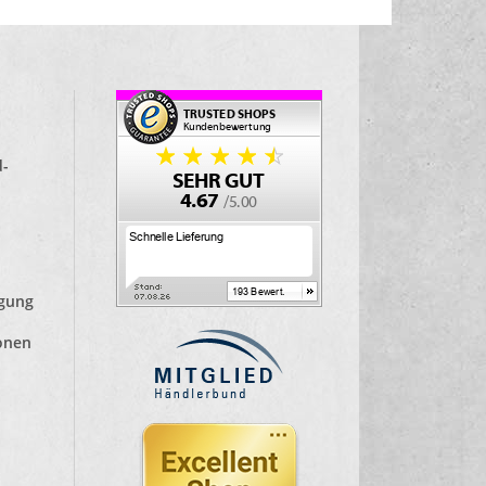
d-
lgung
ionen