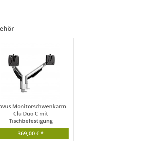
ehör
ovus Monitorschwenkarm
Clu Duo C mit
Tischbefestigung
990+4019+000
369,00 € *
von Novus dahle