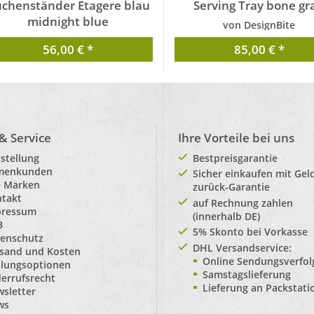
chenständer Etagere blau
Serving Tray bone gr
midnight blue
von DesignBite
von DesignBite
56,00 € *
85,00 € *
 & Service
Ihre Vorteile bei uns
stellung
Bestpreisgarantie
rmenkunden
Sicher einkaufen mit Gel
e Marken
zurück-Garantie
takt
auf Rechnung zahlen
pressum
(innerhalb DE)
B
5% Skonto bei Vorkasse
enschutz
DHL Versandservice:
sand und Kosten
Online Sendungsverfo
lungsoptionen
Samstagslieferung
errufsrecht
Lieferung an Packstat
sletter
ws