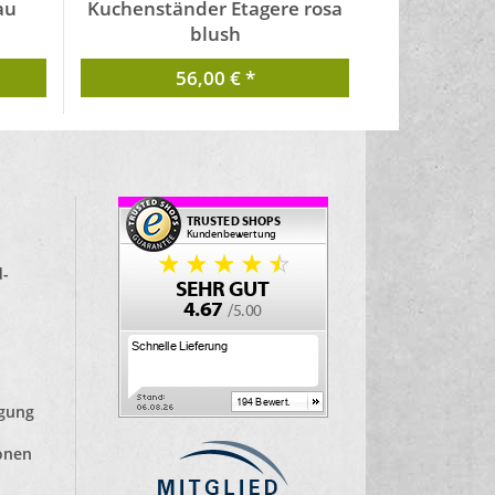
au
Kuchenständer Etagere rosa
blush
von DesignBite
56,00 € *
d-
lgung
ionen