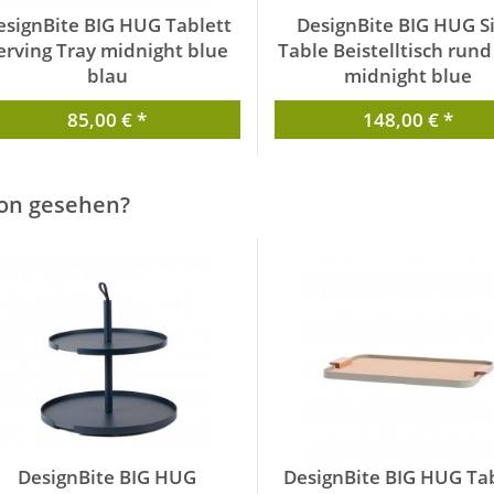
esignBite BIG HUG Tablett
DesignBite BIG HUG S
erving Tray midnight blue
Table Beistelltisch rund
blau
midnight blue
von DesignBite
von DesignBite
85,00 € *
148,00 € *
on gesehen?
DesignBite BIG HUG
DesignBite BIG HUG Tab