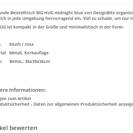
unde Beistelltisch BIG HUG midnight blue von DesignBite organisi
sich in jede Umgebung hervorragend ein. Viel zu schade, um nur in
UG ist kompakt in der Größe und minimalistisch in der Form.
e: blush / rosa
ial: Metall, Korkauflage
ße:
BxHxL: 36x39x36cm
ere Informationen:
gen zum Artikel
duktsicherheit - Daten zur allgemeinen Produktsicherheit anzeig
ikel bewerten