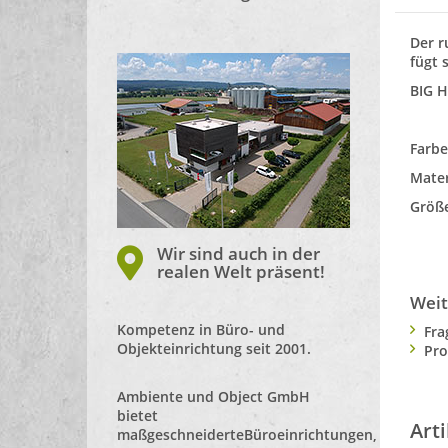
Der r
fügt 
BIG H
Farb
Mater
Grö
Wir sind auch in der
realen Welt präsent!
Weit
Kompetenz in Büro- und
Fra
Objekteinrichtung seit 2001.
Pro
Ambiente und Object GmbH
bietet
Art
maßgeschneiderte
Büroeinrichtungen
,