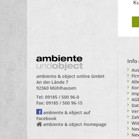
Ku
Info
Aus
Fi
ambiente & object online GmbH
All
An der Lände 7
Kon
92360 Mühlhausen
Im
Tel: 09185 / 500 96-0
AG
Fax: 09185 / 500 96-15
Dat
Ver
ambiente & object auf
Zah
Facebook
Wid
ambiente & object Homepage
New
Ne