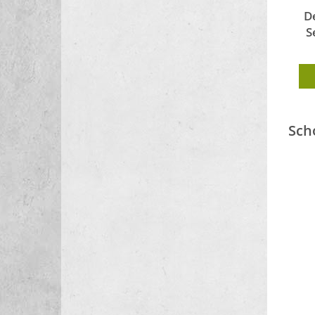
D
S
Sch