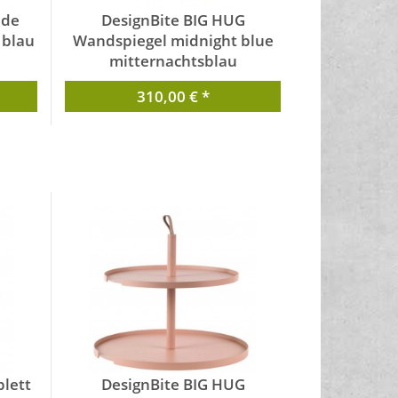
ide
DesignBite BIG HUG
 blau
Wandspiegel midnight blue
mitternachtsblau
von DesignBite
310,00 € *
lett
DesignBite BIG HUG