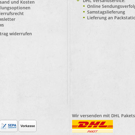
DHL Versandservice:
sand und Kosten
Online Sendungsverfo
lungsoptionen
Samstagslieferung
errufsrecht
Lieferung an Packstat
sletter
ws
trag widerrufen
Wir versenden mit
DHL Pakets