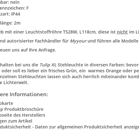
bar: nein
ennzeichen: F
zart: IP44
länge: 2m
eb mit einer Leuchtstoffröhre T528W, L118cm, diese ist
nicht
im L
ind autorisierter Fachhändler für
Myyour
und führen alle Modelle
reuen uns auf Ihre Anfrage.
rhalten bei uns die
Tulip XL
Stehleuchte in diversen Farben: bevorz
 oder soll es lieber ein frisches Grün, ein warmes Orange oder pe
inzelnen Stehleuchten lassen sich auch herrlich miteinander kombi
e Lichterwelt.
ere Informationen:
bkarte
ip Produktbroschüre
seite des Herstellers
gen zum Artikel
duktsicherheit - Daten zur allgemeinen Produktsicherheit anzeig