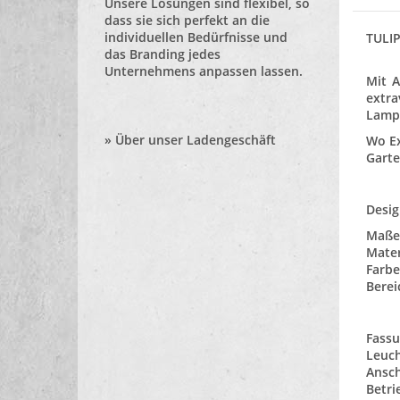
Unsere Lösungen sind flexibel, so
dass sie sich perfekt an die
individuellen Bedürfnisse und
TULIP
das Branding jedes
Unternehmens anpassen lassen.
Mit A
extra
Lampe
»
Über unser Ladengeschäft
Wo Ex
Garte
Desig
Maße:
Mater
Farbe
Berei
Fassu
Leuch
Ansch
Betri