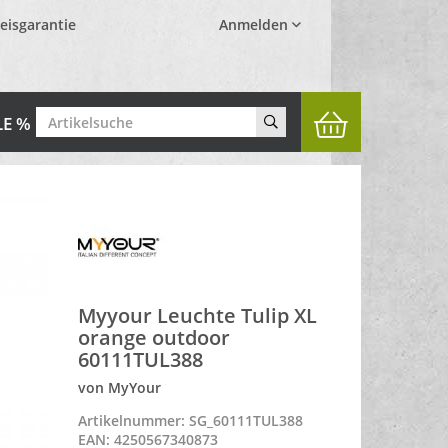
eisgarantie
Anmelden
LE %
Myyour Leuchte Tulip XL
orange outdoor
60111TUL388
von MyYour
Artikelnummer: SG_60111TUL388
EAN: 4250567340873