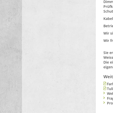
Dimm
Prüfk
Schut
Kabel
Betri
Wir s
Wir f
Sie e
Weiss
Die e
eigen
Weit
Far
Tul
Web
Fra
Pro