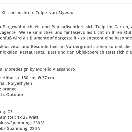
 XL - beleuchtete Tulpe von
Myyour
ußergewöhnlichkeit und Pep präsentiert sich Tulip im Garten,
vagente Weise sinnliches und fantasievolles Licht in Ihren Ou
nfuß wird als Blumentopf dargestellt - so entsteht eine besonder
klusivität und Besonderheit im Vordergrund stehen kommt die 
nlokalen, Restaurants, Bars und den Objektbereich setzt sich di
n: Moredesign by Morello Alessandro
 Höhe ca. 150 cm, Ø 37 cm
ial: Polyethylen
: orange
ch: Outdoor
ng: G5
tmittel: 1x 28 Watt
luss-Spannung: 230 V
ebs-Spannung: 230 V