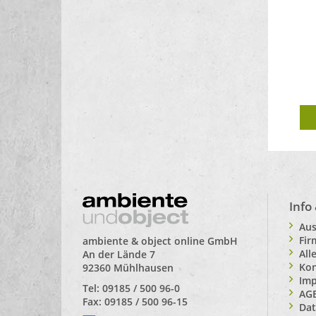
Info
Aus
Fi
ambiente & object online GmbH
All
An der Lände 7
Kon
92360 Mühlhausen
Im
Tel: 09185 / 500 96-0
AG
Fax: 09185 / 500 96-15
Dat