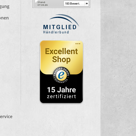
lgung
ionen
ervice