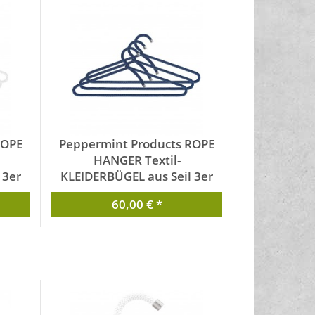
ROPE
Peppermint Products ROPE
HANGER Textil-
 3er
KLEIDERBÜGEL aus Seil 3er
H_00
Set Blau PMP_0035_BU_00
60,00 € *
ts
von Peppermint Products