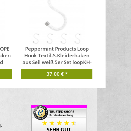
ROPE
Peppermint Products Loop
haken
Hook Textil-S-Kleiderhaken
nd
aus Seil weiß 5er Set loopKH-
w
37,00 € *
ts
von Peppermint Products
d-