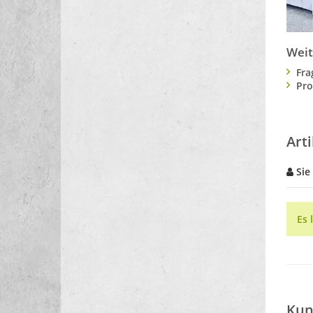
Weit
Fra
Pro
Art
Sie
Es 
Kun