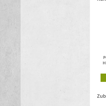
P
H
Zub