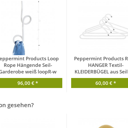
eppermint Products Loop
Peppermint Products 
Rope Hängende Seil-
HANGER Textil-
Garderobe weiß loopR-w
KLEIDERBÜGEL aus Seil
Set Weiss PMP_0035_W
von Peppermint Products
96,00 € *
60,00 € *
von Peppermint Produc
on gesehen?