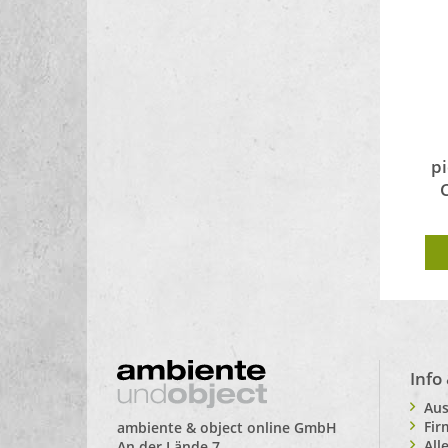
p
Info
Aus
Fi
ambiente & object online GmbH
All
An der Lände 7