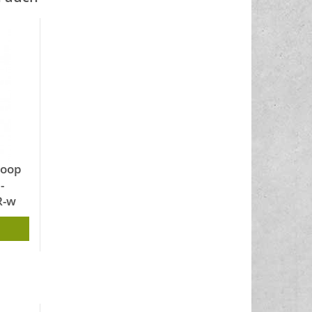
Loop
-
R-w
ts