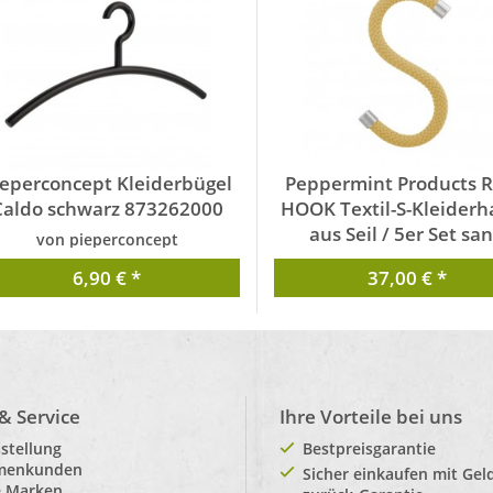
ieperconcept Kleiderbügel
Peppermint Products 
Caldo schwarz 873262000
HOOK Textil-S-Kleider
aus Seil / 5er Set sa
von pieperconcept
PMP_0021_SA_00
6,90 € *
37,00 € *
von Peppermint Produc
 & Service
Ihre Vorteile bei uns
stellung
Bestpreisgarantie
rmenkunden
Sicher einkaufen mit Gel
e Marken