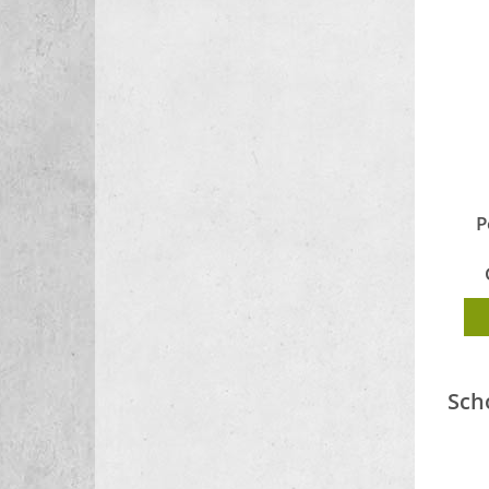
P
Sch