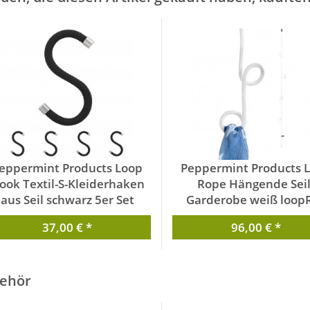
eppermint Products Loop
Peppermint Products 
ook Textil-S-Kleiderhaken
Rope Hängende Seil
aus Seil schwarz 5er Set
Garderobe weiß loop
loopKH-sch
von Peppermint Produc
37,00 € *
96,00 € *
von Peppermint Products
ehör