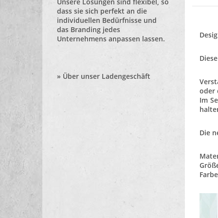
Unsere Lösungen sind flexibel, so
dass sie sich perfekt an die
individuellen Bedürfnisse und
das Branding jedes
Desi
Unternehmens anpassen lassen.
Diese
»
Über unser Ladengeschäft
Verst
oder 
Im Se
halte
Die n
Mater
Größe
Farbe