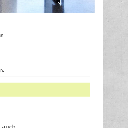
en
n.
n auch