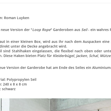
gn: Roman Luyken
 neue Version der "
Loop Rope
" Garderoben aus
Seil
- ein wahres
aut in einer kleinen Box, wird aus ihr nach dem Auspacken ein
direkt unter die Decke angebracht wird.
il sind Stahlhaken eingelassen, die flexibel nach oben oder u
n. Diese Haken bieten Platz für
Kleiderbügel
,
Jacken
,
Schal
,
Mütze
eue Version der Garderobe hat am Ende des Seiles ein Aluminium
ial: Polypropylen Seil
: 240 x 8 x 8 cm
: schwarz