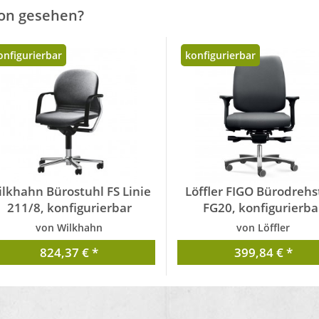
on gesehen?
onfigurierbar
konfigurierbar
lkhahn Bürostuhl FS Linie
Löffler FIGO Bürodrehs
211/8, konfigurierbar
FG20, konfigurierba
von Wilkhahn
von Löffler
824,37 € *
399,84 € *