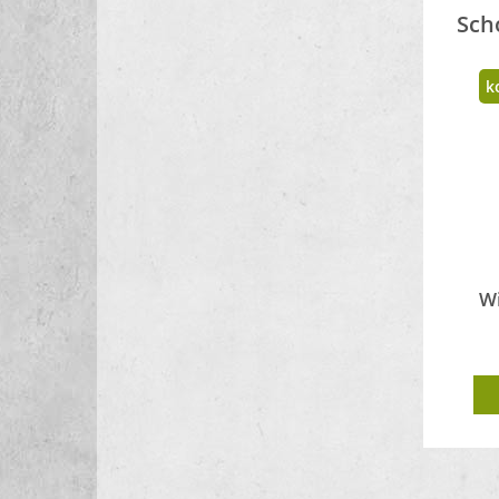
Sch
k
Wi