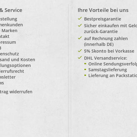
 & Service
Ihre Vorteile bei uns
stellung
Bestpreisgarantie
rmenkunden
Sicher einkaufen mit Gel
e Marken
zurück-Garantie
takt
auf Rechnung zahlen
pressum
(innerhalb DE)
B
5% Skonto bei Vorkasse
enschutz
DHL Versandservice:
sand und Kosten
Online Sendungsverfo
lungsoptionen
Samstagslieferung
errufsrecht
Lieferung an Packstat
sletter
ws
trag widerrufen