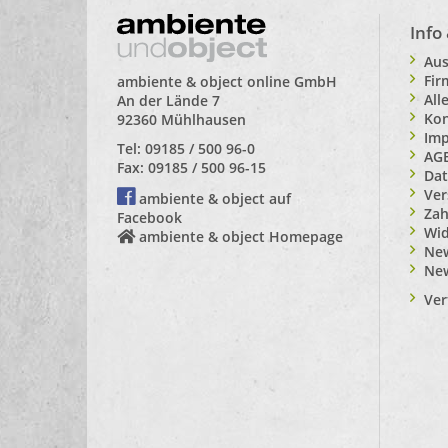
Info
Aus
Fi
ambiente & object online GmbH
All
An der Lände 7
Kon
92360 Mühlhausen
Im
Tel: 09185 / 500 96-0
AG
Fax: 09185 / 500 96-15
Dat
Ver
ambiente & object auf
Zah
Facebook
Wid
ambiente & object Homepage
New
Ne
Ver