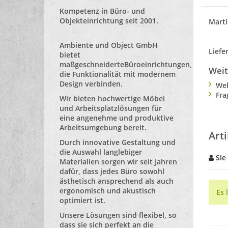
Kompetenz in Büro- und
Objekteinrichtung seit 2001.
Marti
Ambiente und Object GmbH
Liefe
bietet
maßgeschneiderte
Büroeinrichtungen
,
Weit
die Funktionalität mit modernem
Design verbinden.
Web
Fra
Wir bieten hochwertige Möbel
und Arbeitsplatzlösungen für
eine angenehme und produktive
Arbeitsumgebung bereit.
Art
Durch innovative Gestaltung und
die Auswahl langlebiger
Sie
Materialien sorgen wir seit Jahren
dafür, dass jedes Büro sowohl
ästhetisch ansprechend als auch
ergonomisch und akustisch
Es 
optimiert ist.
Unsere Lösungen sind flexibel, so
dass sie sich perfekt an die