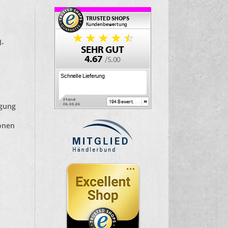
d-
lgung
ionen