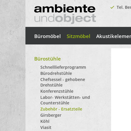
Tel. Be
Büromöbel
Sitzmöbel
Akustikeleme
Bürostühle
Schnelllieferprogramm
Bürodrehstühle
Chefsessel - gehobene
Drehstühle
Konferenzstühle
Labor- Werkstätten- und
Counterstühle
Zubehör - Ersatzteile
Girsberger
Köhl
Viasit