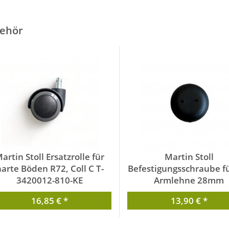
ehör
artin Stoll Ersatzrolle für
Martin Stoll
arte Böden R72, Coll C T-
Befestigungsschraube fü
3420012-810-KE
Armlehne 28mm
von Martin Stoll
von Martin Stoll
16,85 € *
13,90 € *