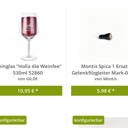
inglas "Holla die Weinfee"
Montis Spica 1 Ersat
530ml 52860
Gelenkfilzgleiter Mark-
von GILDE
von Montis
10,95 € *
5,98 € *
onfigurierbar
konfigurierbar