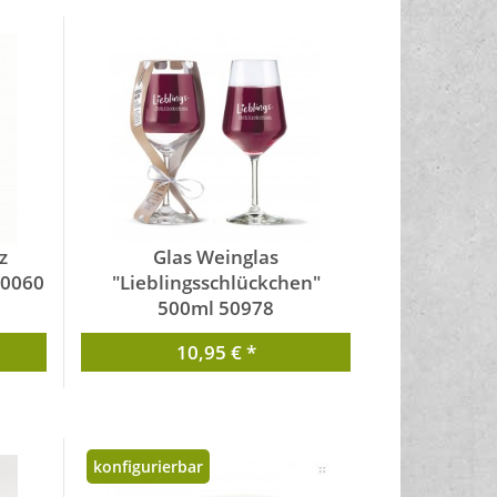
z
Glas Weinglas
00060
"Lieblingsschlückchen"
500ml 50978
von GILDE
10,95 € *
konfigurierbar