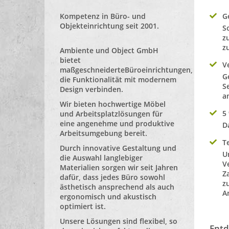
Kompetenz in Büro- und
G
Objekteinrichtung seit 2001.
S
z
z
Ambiente und Object GmbH
bietet
V
maßgeschneiderte
Büroeinrichtungen
,
G
die Funktionalität mit modernem
S
Design verbinden.
a
Wir bieten hochwertige Möbel
5
und Arbeitsplatzlösungen für
eine angenehme und produktive
D
Arbeitsumgebung bereit.
T
Durch innovative Gestaltung und
U
die Auswahl langlebiger
Ver
Materialien sorgen wir seit Jahren
Z
dafür, dass jedes Büro sowohl
zu beantworten. Zögern Sie nicht, 
ästhetisch ansprechend als auch
ergonomisch und akustisch
optimiert ist.
Unsere Lösungen sind flexibel, so
Entd