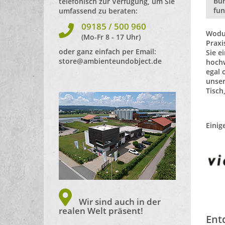
Bür
telefonisch zur Verfügung, um Sie
fun
umfassend zu beraten:
09185 / 500 960
Wodur
(Mo-Fr 8 - 17 Uhr)
Praxi
oder ganz einfach per Email:
Sie e
store@ambienteundobject.de
hochw
egal 
unse
Tisch
Einig
Wir sind auch in der
realen Welt präsent!
Ent