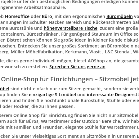
rojekte unter den bestmöglichen Bedingungen erledigen können. 
angenehme Arbeitsatmosphäre.
 ob
Homeoffice
oder
Büro
, mit den ergonomischen
Büromöbeln
vo
annungen im Schulter-Nacken-Bereich und Rückenschmerzen bald 
eme Bürostühle und
höhenverstellbare Tische
, zudem eine große
containern, Büroschränken. Für genügend Stauraum im Office s
en Bistrotischen können Sie große Ideen in kleiner Runde diskut
uschen. Entdecken Sie unser großes Sortiment an Büromöbeln nam
erg, Müller Möbelfabrikation, Kerkmann, Viasit , L&C Stendal, Wi
lle, die es gerne individuell mögen, bietet AOShop an, die gesamt
nwunsch zu erstellen.
Sprechen Sie uns gerne an
.
 Online-Shop für Einrichtungen – Sitzmöbel je
öbel
sind nicht einfach nur zum Sitzen gemacht, sondern sie ver
op finden Sie
einzigartige Sitzmöbel
und
interessante Designerst
rieren und finden Sie hochfunktionale Bürostühle, Stühle oder vi
l oder Hocker, die zu Ihnen passen.
serem Online-Shop für Einrichtung finden Sie nicht nur Sitzmöb
rn auch für Büros, Wartezimmer oder Outdoor-Bereiche. Wir h
e mit Familien und Freunden, elegante Stühle für Wartezimmer
cken Sie unser vielseitiges Sortiment an Sitzmöbeln in unserem 