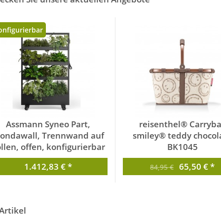
onfigurierbar
Assmann Syneo Part,
reisenthel® Carryb
ondawall, Trennwand auf
smiley® teddy chocol
llen, offen, konfigurierbar
BK1045
von Assmann
von Reisenthel Accessoir
1.412,83 € *
65,50 € *
84,95 €
Artikel