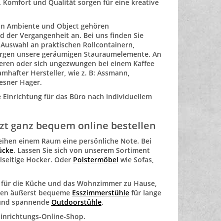
Komfort und Qualität sorgen für eine kreative
n Ambiente und Object gehören
der Vergangenheit an. Bei uns finden Sie
 Auswahl an praktischen Rollcontainern,
orgen unsere geräumigen Stauraumelemente. An
ieren oder sich ungezwungen bei einem Kaffee
hafter Hersteller, wie z. B: Assmann,
esner Hager.
e Einrichtung für das Büro nach individuellem
tzt ganz bequem online bestellen
leihen einem Raum eine persönliche Note. Bei
ücke
. Lassen Sie sich von unserem Sortiment
elseitige Hocker. Oder
Polstermöbel
wie Sofas,
el für die Küche und das Wohnzimmer zu Hause,
aben äußerst bequeme
Esszimmerstühle
für lange
 und spannende
Outdoorstühle
.
Einrichtungs-Online-Shop.