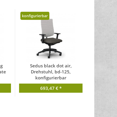
konfigurierbar
ag
Sedus black dot air,
ate
Drehstuhl, bd-125,
konfigurierbar
es
von Sedus
693,47 € *