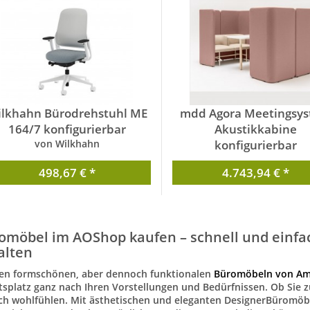
lkhahn Bürodrehstuhl ME
mdd Agora Meetingsy
164/7 konfigurierbar
Akustikkabine
von Wilkhahn
konfigurierbar
von mdd
498,67 € *
4.743,94 € *
omöbel im AOShop kaufen – schnell und einfa
alten
en formschönen, aber dennoch funktionalen
Büromöbeln von Am
tsplatz ganz nach Ihren Vorstellungen und Bedürfnissen. Ob Sie z
ich wohlfühlen. Mit ästhetischen und eleganten DesignerBüromöb