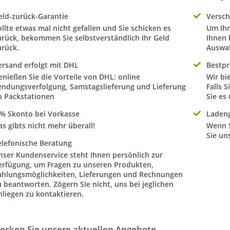
eld-zurück-Garantie
Versch
ollte etwas mal nicht gefallen und Sie schicken es
Um Ihn
urück, bekommen Sie selbstverständlich Ihr Geld
Ihnen 
urück.
Auswah
ersand erfolgt mit DHL
Bestpr
enießen Sie die Vorteile von DHL: online
Wir bi
endungsverfolgung, Samstagslieferung und Lieferung
Falls Sie dennoch ein besseres Angebot fi
n Packstationen
Sie es
 % Skonto bei Vorkasse
Ladeng
as gibts nicht mehr überall!
Wenn S
Sie un
elefonische Beratung
nser Kundenservice steht Ihnen persönlich zur
fügung, um Fragen zu unseren Produkten,
ahlungsmöglichkeiten, Lieferungen und Rechnungen
uns bei jeglichen
Anliegen zu kontaktieren.
ecken Sie unsere aktuellen Angebote