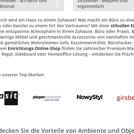
omöbel - attraktiv und
Sitzmöbel - bequem und
ktional
ergonomisch
ch wird ein Haus zu einem Zuhause? Was macht ein Büro zu ein
s oder Kanzlei zu einem Ort des Vertrauens? Mit einer
stilvollen 
ine entspannte Atmosphäre in Ihrem Zuhause, Büro oder Praxis. 
ertige Möbel und geschmackvolle Accessoires von namhaften Hers
ob gemütliches Wohnzimmer-Sofa, Esszimmerstühle, Bürohocker, 
rem
Einrichtungs-Online-Shop
finden Sie zahlreicher Premium-Mar
, Regal, Sideboard oder Homeoffice Lösung – entdecken Sie fris
e unserer Top-Marken
decken Sie die Vorteile von Ambiente und Obje