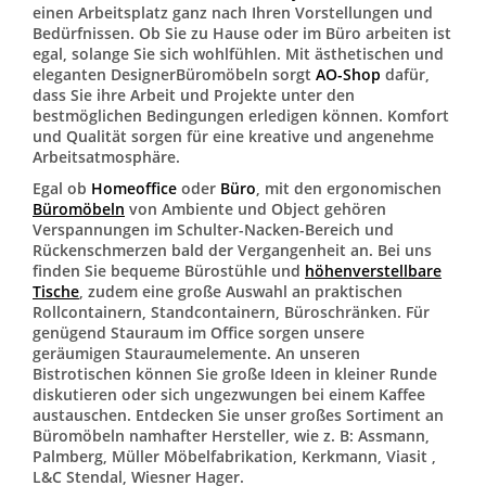
einen Arbeitsplatz ganz nach Ihren Vorstellungen und
Bedürfnissen. Ob Sie zu Hause oder im Büro arbeiten ist
egal, solange Sie sich wohlfühlen. Mit ästhetischen und
eleganten DesignerBüromöbeln sorgt
AO-Shop
dafür,
dass Sie ihre Arbeit und Projekte unter den
bestmöglichen Bedingungen erledigen können. Komfort
und Qualität sorgen für eine kreative und angenehme
Arbeitsatmosphäre.
Egal ob
Homeoffice
oder
Büro
, mit den ergonomischen
Büromöbeln
von Ambiente und Object gehören
Verspannungen im Schulter-Nacken-Bereich und
Rückenschmerzen bald der Vergangenheit an. Bei uns
finden Sie bequeme Bürostühle und
höhenverstellbare
Tische
, zudem eine große Auswahl an praktischen
Rollcontainern, Standcontainern, Büroschränken. Für
genügend Stauraum im Office sorgen unsere
geräumigen Stauraumelemente. An unseren
Bistrotischen können Sie große Ideen in kleiner Runde
diskutieren oder sich ungezwungen bei einem Kaffee
austauschen. Entdecken Sie unser großes Sortiment an
Büromöbeln namhafter Hersteller, wie z. B: Assmann,
Palmberg, Müller Möbelfabrikation, Kerkmann, Viasit ,
L&C Stendal, Wiesner Hager.