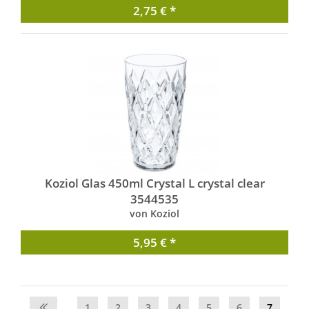
2,75 € *
Koziol Glas 450ml Crystal L crystal clear
3544535
von Koziol
5,95 € *
1
2
3
4
5
6
7