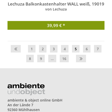
Lechuza Balkonkastenhalter WALL weiß, 19019
von Lechuza
39,99 € *
1
2
3
4
5
6
7
8
9
...
16
ambiente & object online GmbH
An der Lände 7
92360 Mühlhausen