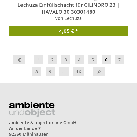
Lechuza Einfüllschacht für CILINDRO 23 |
HAVALO 30 30301480
von Lechuza
4,95 € *
1
2
3
4
5
6
7
8
9
...
16
ambiente & object online GmbH
An der Lände 7
92360 Mühlhausen