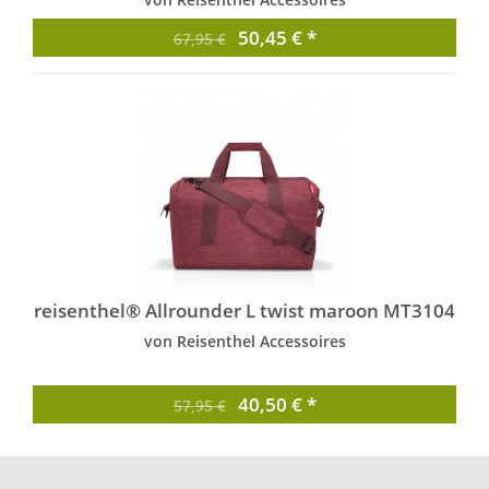
50,45 € *
67,95 €
reisenthel® Allrounder L twist maroon MT3104
von Reisenthel Accessoires
40,50 € *
57,95 €