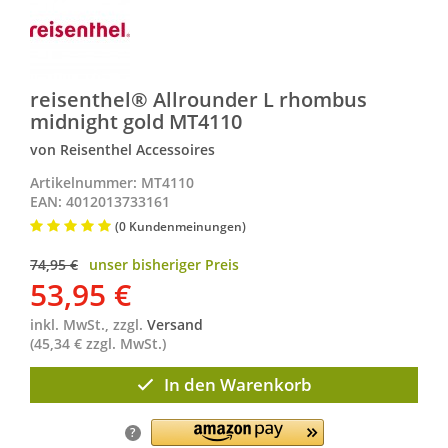
reisenthel® Allrounder L rhombus
midnight gold MT4110
von Reisenthel Accessoires
Artikelnummer: MT4110
EAN: 4012013733161
(0 Kundenmeinungen)
74,95 €
unser bisheriger Preis
53,95
€
inkl. MwSt., zzgl.
Versand
(45,34 € zzgl. MwSt.)
In den Warenkorb
?