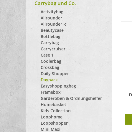
Carrybag und Co.
Activitybag
Allrounder
Allrounder R
Beautycase
Bottlebag
Carrybag
Carrycruiser
Case 1
Coolerbag
Crossbag
Daily Shopper
Daypack
Easyshoppingbag
Framebox
r
Garderoben & Ordnungshelfer
Homebasket
Kids Collection
Loophome
Loopshopper
Mini Maxi