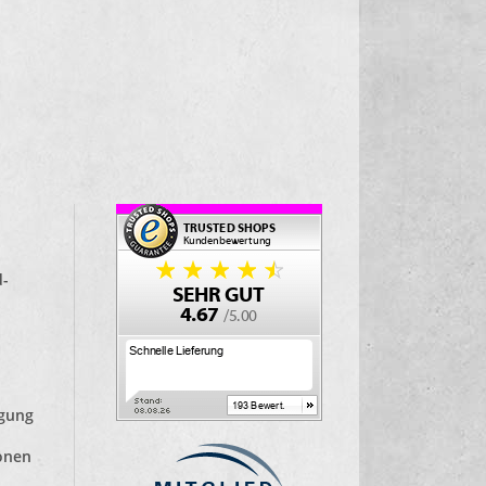
d-
lgung
ionen