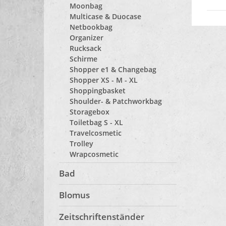
Moonbag
Multicase & Duocase
Netbookbag
Organizer
Rucksack
Schirme
Shopper e1 & Changebag
Shopper XS - M - XL
Shoppingbasket
Shoulder- & Patchworkbag
Storagebox
Toiletbag S - XL
Travelcosmetic
Trolley
Wrapcosmetic
Bad
Blomus
Zeitschriftenständer