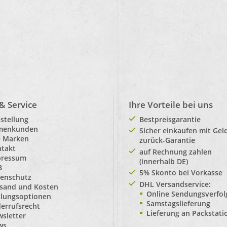
 & Service
Ihre Vorteile bei uns
stellung
Bestpreisgarantie
rmenkunden
Sicher einkaufen mit Gel
e Marken
zurück-Garantie
takt
auf Rechnung zahlen
pressum
(innerhalb DE)
B
5% Skonto bei Vorkasse
enschutz
DHL Versandservice:
sand und Kosten
Online Sendungsverfo
lungsoptionen
Samstagslieferung
errufsrecht
Lieferung an Packstat
sletter
ws