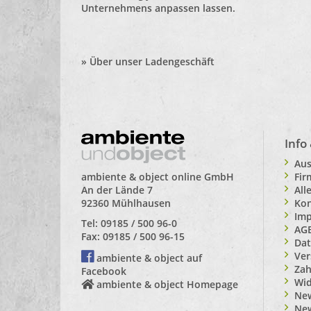
Unternehmens anpassen lassen.
»
Über unser Ladengeschäft
Info
Aus
Fi
ambiente & object online GmbH
All
An der Lände 7
Kon
92360 Mühlhausen
Im
Tel: 09185 / 500 96-0
AG
Fax: 09185 / 500 96-15
Dat
Ver
ambiente & object auf
Zah
Facebook
Wid
ambiente & object Homepage
New
Ne