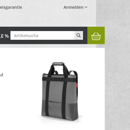
eisgarantie
Anmelden
LE %
nd